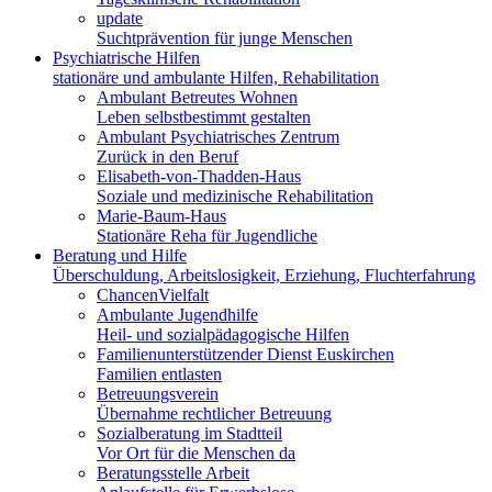
update
53913
Suchtprävention für junge Menschen
Psychiatrische Hilfen
stationäre und ambulante Hilfen, Rehabilitation
Ambulant Betreutes Wohnen
Leben selbstbestimmt gestalten
Ambulant Psychiatrisches Zentrum
Zurück in den Beruf
Elisabeth-von-Thadden-Haus
Soziale und medizinische Rehabilitation
Marie-Baum-Haus
Stationäre Reha für Jugendliche
Beratung und Hilfe
Überschuldung, Arbeitslosigkeit, Erziehung, Fluchterfahrung
ChancenVielfalt
Ambulante Jugendhilfe
Heil- und sozialpädagogische Hilfen
Familienunterstützender Dienst Euskirchen
Familien entlasten
Betreuungsverein
Übernahme rechtlicher Betreuung
Sozialberatung im Stadtteil
Vor Ort für die Menschen da
Beratungsstelle Arbeit