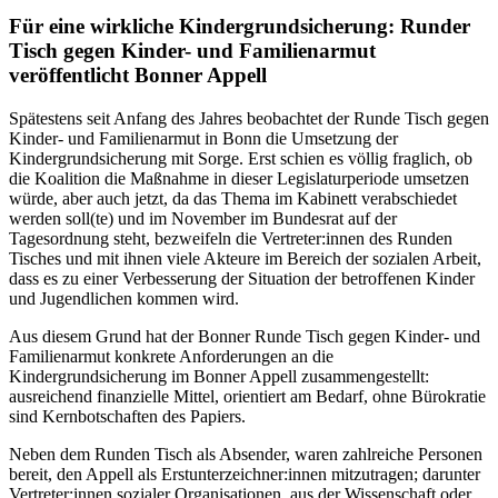
Für eine wirkliche Kindergrundsicherung: Runder
Tisch gegen Kinder- und Familienarmut
veröffentlicht Bonner Appell
Spätestens seit Anfang des Jahres beobachtet der Runde Tisch gegen
Kinder- und Familienarmut in Bonn die Umsetzung der
Kindergrundsicherung mit Sorge. Erst schien es völlig fraglich, ob
die Koalition die Maßnahme in dieser Legislaturperiode umsetzen
würde, aber auch jetzt, da das Thema im Kabinett verabschiedet
werden soll(te) und im November im Bundesrat auf der
Tagesordnung steht, bezweifeln die Vertreter:innen des Runden
Tisches und mit ihnen viele Akteure im Bereich der sozialen Arbeit,
dass es zu einer Verbesserung der Situation der betroffenen Kinder
und Jugendlichen kommen wird.
Aus diesem Grund hat der Bonner Runde Tisch gegen Kinder- und
Familienarmut konkrete Anforderungen an die
Kindergrundsicherung im Bonner Appell zusammengestellt:
ausreichend finanzielle Mittel, orientiert am Bedarf, ohne Bürokratie
sind Kernbotschaften des Papiers.
Neben dem Runden Tisch als Absender, waren zahlreiche Personen
bereit, den Appell als Erstunterzeichner:innen mitzutragen; darunter
Vertreter:innen sozialer Organisationen, aus der Wissenschaft oder