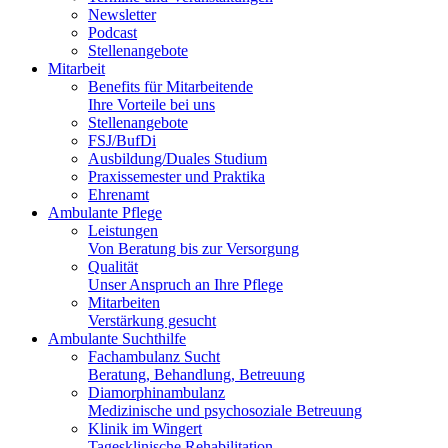
53127
Newsletter
Podcast
53129
Stellenangebote
Mitarbeit
53173
Benefits für Mitarbeitende
53175
Ihre Vorteile bei uns
Stellenangebote
53177
FSJ/BufDi
Ausbildung/Duales Studium
53179
Praxissemester und Praktika
Ehrenamt
53225
Ambulante Pflege
Leistungen
53227
Von Beratung bis zur Versorgung
Qualität
53229
Unser Anspruch an Ihre Pflege
53332
Mitarbeiten
Verstärkung gesucht
53340
Ambulante Suchthilfe
Fachambulanz Sucht
53343
Beratung, Behandlung, Betreuung
Diamorphinambulanz
53347
Medizinische und psychosoziale Betreuung
Klinik im Wingert
53359
Tagesklinische Rehabilitation