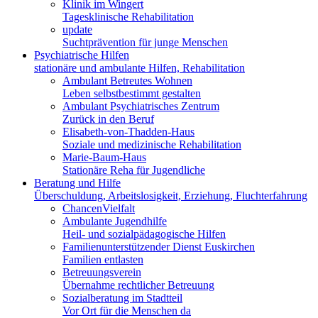
Klinik im Wingert
Tagesklinische Rehabilitation
update
Suchtprävention für junge Menschen
Psychiatrische Hilfen
stationäre und ambulante Hilfen, Rehabilitation
Ambulant Betreutes Wohnen
Leben selbstbestimmt gestalten
Ambulant Psychiatrisches Zentrum
Zurück in den Beruf
Elisabeth-von-Thadden-Haus
Soziale und medizinische Rehabilitation
Marie-Baum-Haus
Stationäre Reha für Jugendliche
Beratung und Hilfe
Überschuldung, Arbeitslosigkeit, Erziehung, Fluchterfahrung
ChancenVielfalt
Ambulante Jugendhilfe
Heil- und sozialpädagogische Hilfen
Familienunterstützender Dienst Euskirchen
Familien entlasten
Betreuungsverein
Übernahme rechtlicher Betreuung
Sozialberatung im Stadtteil
Vor Ort für die Menschen da