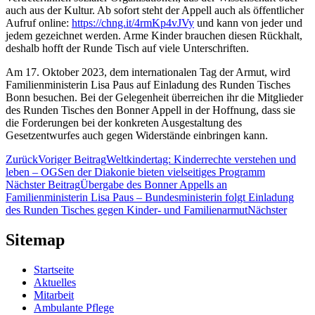
auch aus der Kultur. Ab sofort steht der Appell auch als öffentlicher
Aufruf online:
https://chng.it/4rmKp4vJVy
und kann von jeder und
jedem gezeichnet werden. Arme Kinder brauchen diesen Rückhalt,
deshalb hofft der Runde Tisch auf viele Unterschriften.
Am 17. Oktober 2023, dem internationalen Tag der Armut, wird
Familienministerin Lisa Paus auf Einladung des Runden Tisches
Bonn besuchen. Bei der Gelegenheit überreichen ihr die Mitglieder
des Runden Tisches den Bonner Appell in der Hoffnung, dass sie
die Forderungen bei der konkreten Ausgestaltung des
Gesetzentwurfes auch gegen Widerstände einbringen kann.
Zurück
Voriger Beitrag
Weltkindertag: Kinderrechte verstehen und
leben – OGSen der Diakonie bieten vielseitiges Programm
Nächster Beitrag
Übergabe des Bonner Appells an
Familienministerin Lisa Paus – Bundesministerin folgt Einladung
des Runden Tisches gegen Kinder- und Familienarmut
Nächster
Sitemap
Startseite
Aktuelles
Mitarbeit
Ambulante Pflege