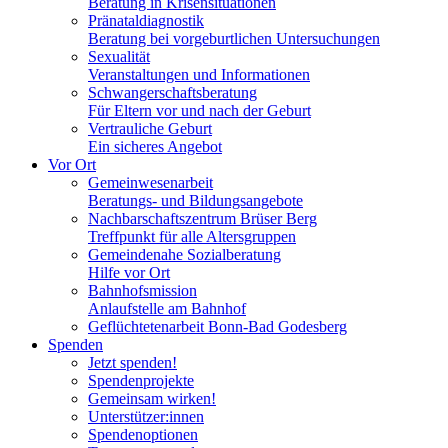
Beratung in Krisensituationen
Pränataldiagnostik
Beratung bei vorgeburtlichen Untersuchungen
Sexualität
Veranstaltungen und Informationen
Schwangerschaftsberatung
Für Eltern vor und nach der Geburt
Vertrauliche Geburt
Ein sicheres Angebot
Vor Ort
Gemeinwesenarbeit
Beratungs- und Bildungsangebote
Nachbarschaftszentrum Brüser Berg
Treffpunkt für alle Altersgruppen
Gemeindenahe Sozialberatung
Hilfe vor Ort
Bahnhofsmission
Anlaufstelle am Bahnhof
Geflüchtetenarbeit Bonn-Bad Godesberg
Spenden
Jetzt spenden!
Spendenprojekte
Gemeinsam wirken!
Unterstützer:innen
Spendenoptionen