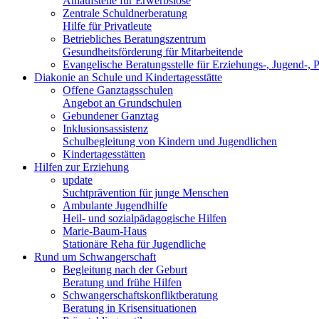
Anlaufstelle für Erwerbslose
Zentrale Schuldnerberatung
Hilfe für Privatleute
Betriebliches Beratungszentrum
Gesundheitsförderung für Mitarbeitende
Evangelische Beratungsstelle für Erziehungs-, Jugend-, 
Diakonie an Schule und Kindertagesstätte
Offene Ganztagsschulen
Angebot an Grundschulen
Gebundener Ganztag
Inklusionsassistenz
Schulbegleitung von Kindern und Jugendlichen
Kindertagesstätten
Hilfen zur Erziehung
update
Suchtprävention für junge Menschen
Ambulante Jugendhilfe
Heil- und sozialpädagogische Hilfen
Marie-Baum-Haus
Stationäre Reha für Jugendliche
Rund um Schwangerschaft
Begleitung nach der Geburt
Beratung und frühe Hilfen
Schwangerschaftskonfliktberatung
Beratung in Krisensituationen