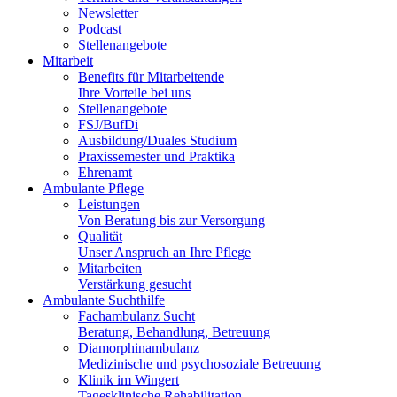
53127
Newsletter
Podcast
53129
Stellenangebote
Mitarbeit
53173
Benefits für Mitarbeitende
53175
Ihre Vorteile bei uns
Stellenangebote
53177
FSJ/BufDi
Ausbildung/Duales Studium
53179
Praxissemester und Praktika
Ehrenamt
53225
Ambulante Pflege
Leistungen
53227
Von Beratung bis zur Versorgung
Qualität
53229
Unser Anspruch an Ihre Pflege
53332
Mitarbeiten
Verstärkung gesucht
53340
Ambulante Suchthilfe
Fachambulanz Sucht
53343
Beratung, Behandlung, Betreuung
Diamorphinambulanz
53347
Medizinische und psychosoziale Betreuung
Klinik im Wingert
53359
Tagesklinische Rehabilitation