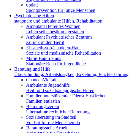
update
53913
Suchtprävention für junge Menschen
Psychiatrische Hilfen
stationäre und ambulante Hilfen, Rehabilitation
Ambulant Betreutes Wohnen
Leben selbstbestimmt gestalten
Ambulant Psychiatrisches Zentrum
Zurück in den Beruf
Elisabeth-von-Thadden-Haus
Soziale und medizinische Rehabilitation
Marie-Baum-Haus
Stationäre Reha für Jugendliche
Beratung und Hilfe
Überschuldung, Arbeitslosigkeit, Erziehung, Fluchterfahrung
ChancenVielfalt
Ambulante Jugendhilfe
Heil- und sozialpädagogische Hilfen
Familienunterstützender Dienst Euskirchen
Familien entlasten
Betreuungsverein
Übernahme rechtlicher Betreuung
Sozialberatung im Stadtteil
Vor Ort für die Menschen da
Beratungsstelle Arbeit