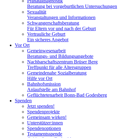
Pränataldiagnostik
Beratung bei vorgeburtlichen Untersuchungen
Sexualität
Veranstaltungen und Informationen
Schwangerschaftsberatung
Für Eltern vor und nach der Geburt
Vertrauliche Geburt
Ein sicheres Angebot
Vor Ort
Gemeinwesenarbeit
Beratungs- und Bildungsangebote
Nachbarschaftszentrum Brüser Berg
Treffpunkt für alle Altersgruppen
Gemeindenahe Sozialberatung
Hilfe vor Ort
Bahnhofsmission
Anlaufstelle am Bahnhof
Geflüchtetenarbeit Bonn-Bad Godesberg
Spenden
Jetzt spenden!
Spendenprojekte
Gemeinsam wirken!
Unterstützer:innen
Spendenoptionen
Testamentsspende