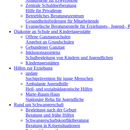
Anlaufstelle für Erwerbslose
Zentrale Schuldnerberatung
Hilfe für Privatleute
Betriebliches Beratungszentrum
Gesundheitsförderung für Mitarbeitende
Evangelische Beratungsstelle für Erziehungs-, Jugend-, 
Diakonie an Schule und Kindertagesstätte
Offene Ganztagsschulen
Angebot an Grundschulen
Gebundener Ganztag
Inklusionsassistenz
Schulbegleitung von Kindern und Jugendlichen
Kindertagesstätten
Hilfen zur Erziehung
update
Suchtprävention für junge Menschen
Ambulante Jugendhilfe
Heil- und sozialpädagogische Hilfen
Marie-Baum-Haus
Stationäre Reha für Jugendliche
Rund um Schwangerschaft
Begleitung nach der Geburt
Beratung und frühe Hilfen
Schwangerschaftskonfliktberatung
Beratung in Krisensituationen