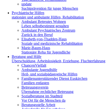
update
53913
Suchtprävention für junge Menschen
Psychiatrische Hilfen
stationäre und ambulante Hilfen, Rehabilitation
Ambulant Betreutes Wohnen
Leben selbstbestimmt gestalten
Ambulant Psychiatrisches Zentrum
Zurück in den Beruf
Elisabeth-von-Thadden-Haus
Soziale und medizinische Rehabilitation
Marie-Baum-Haus
Stationäre Reha für Jugendliche
Beratung und Hilfe
Überschuldung, Arbeitslosigkeit, Erziehung, Fluchterfahrung
ChancenVielfalt
Ambulante Jugendhilfe
Heil- und sozialpädagogische Hilfen
Familienunterstützender Dienst Euskirchen
Familien entlasten
Betreuungsverein
Übernahme rechtlicher Betreuung
Sozialberatung im Stadtteil
Vor Ort für die Menschen da
Beratungsstelle Arbeit