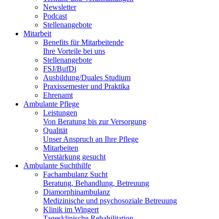
53127
Newsletter
Podcast
53129
Stellenangebote
Mitarbeit
53173
Benefits für Mitarbeitende
53175
Ihre Vorteile bei uns
Stellenangebote
53177
FSJ/BufDi
Ausbildung/Duales Studium
53179
Praxissemester und Praktika
Ehrenamt
53225
Ambulante Pflege
Leistungen
53227
Von Beratung bis zur Versorgung
Qualität
53229
Unser Anspruch an Ihre Pflege
53332
Mitarbeiten
Verstärkung gesucht
53340
Ambulante Suchthilfe
Fachambulanz Sucht
53343
Beratung, Behandlung, Betreuung
Diamorphinambulanz
53347
Medizinische und psychosoziale Betreuung
Klinik im Wingert
53359
Tagesklinische Rehabilitation