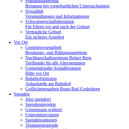
Pränataldiagnostik
Beratung bei vorgeburtlichen Untersuchungen
Sexualität
Veranstaltungen und Informationen
Schwangerschaftsberatung
Für Eltern vor und nach der Geburt
Vertrauliche Geburt
Ein sicheres Angebot
Vor Ort
Gemeinwesenarbeit
Beratungs- und Bildungsangebote
Nachbarschaftszentrum Brüser Berg
Treffpunkt für alle Altersgruppen
Gemeindenahe Sozialberatung
Hilfe vor Ort
Bahnhofsmission
Anlaufstelle am Bahnhof
Geflüchtetenarbeit Bonn-Bad Godesberg
Spenden
Jetzt spenden!
Spendenprojekte
Gemeinsam wirken!
Unterstützer:innen
Spendenoptionen
Testamentsspende